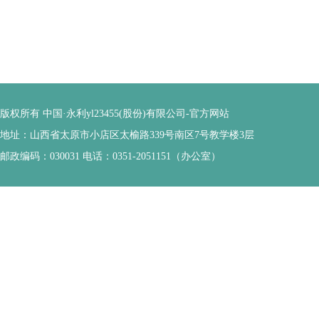
版权所有 中国·永利yl23455(股份)有限公司-官方网站
地址：山西省太原市小店区太榆路339号南区7号教学楼3层
邮政编码：030031 电话：0351-2051151（办公室）